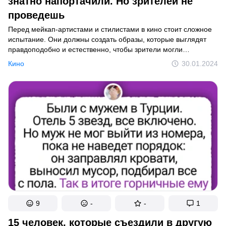
знатно напортачили. Но зрителей не
проведешь
Перед мейкап-артистами и стилистами в кино стоит сложное
испытание. Они должны создать образы, которые выглядят
правдоподобно и естественно, чтобы зрители могли
сопереживать героям. Однако при этом важно, чтобы
Кино
30.01.2024
положительные герои сохраняли свою привлекательность.
Например, персонажи в исторических фильмах могут иметь
безупречные зубы и кожу, несмотря на сложности их времени.
Этот баланс — сложная задача, и иногда профессионалы
допускают ошибки, которые могут заметить самые
внимательные зрители.
9
-
-
1
15 человек, которые съездили в другую