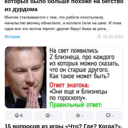
которых было больше похоже на бегство
из дурдома
Многие сталкиваются с тем, что работа опостылела,
начальство вконец обнаглело, а коллеги сели на шею. И пока
одни все это молча терпят, другие берут быка за рога
и красиво хлопают дверью.
Истории
16.04.2024
6
-
-
-
15 вопросов из игры «Что? Где? Когда?»,