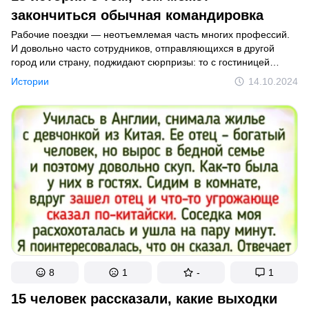
закончиться обычная командировка
Умный дом
Рабочие поездки — неотъемлемая часть многих профессий.
Стиль
И довольно часто сотрудников, отправляющихся в другой
город или страну, поджидают сюрпризы: то с гостиницей
Отношения
не повезет, то задержаться придется, то командировочные
Истории
14.10.2024
не перечислят. Да и дома за время отсутствия всякое
Люди
случиться может...
Психология
Улыбнуться
Животные
Комиксы
Кино
Фото
8
1
-
1
Тесты
15 человек рассказали, какие выходки
Юмор