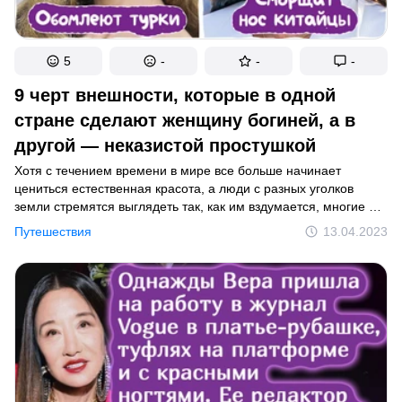
5
-
-
-
9 черт внешности, которые в одной
стране сделают женщину богиней, а в
другой — неказистой простушкой
Хотя с течением времени в мире все больше начинает
цениться естественная красота, а люди с разных уголков
земли стремятся выглядеть так, как им вздумается, многие по-
прежнему следуют определенным эталонам. Причем
Путешествия
13.04.2023
представления об идеальной внешности в одной стране могут
сильно отличаться от стандартов в другой. А кое-где, как дает
понять бонус, подобных стереотипов не существует вовсе,
и там считаться сногсшибательной богиней может
практически любая девушка.