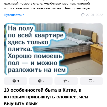
красивый номер в отеле, улыбчивых местных жителей
и приятные мимолетные знакомства. Некоторые люди
находят в поездках настоящих друзей или даже встречают
Путешествия
27.01.2022
любовь всей своей жизни. А другие приходят в шок от нравов
других туристов и не могут об этом молчать.
9
-
-
-
10 особенностей быта в Китае, к
которым привыкнуть сложнее, чем
выучить язык