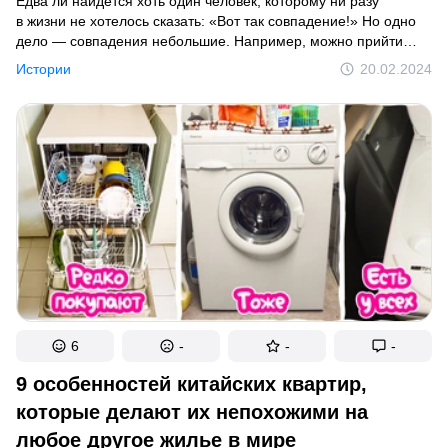
Едва ли найдется хоть один человек, которому ни разу
в жизни не хотелось сказать: «Вот так совпадение!» Но одно
дело — совпадения небольшие. Например, можно прийти
на встречу с подругой и обнаружить, что вы обе решили
Истории
20.02.2024
надеть одинаковые блузки. А вот встретить соседа во время
путешествия на другойконтинент или набрать не тот номер
и наткнуться на выгодную сделку — это уже совсем иной
уровень. Похожие истории и произошли с героями этой
статьи.
6
-
-
-
9 особенностей китайских квартир,
которые делают их непохожими на
любое другое жилье в мире