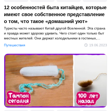
12 особенностей быта китайцев, которые
имеют свое собственное представление
о том, что такое «домашний уют»
Туристы часто называют Китай другой Вселенной. Эта страна
и правда может здорово удивить. Чего стоит один только быт
местных жителей. Они держат холодильники в гостиных,
а унитазы — рядом с кроватями, предпочитают посуду
Путешествия
19.06.2023
не мыть, а сушить. О чем тут говорить, если даже обычные
стиральные машинки у них выглядят совсем иначе?