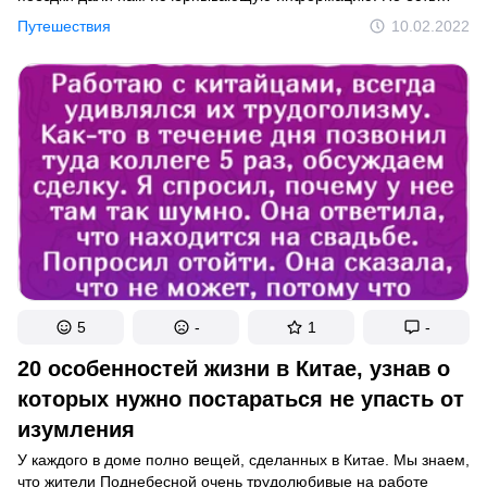
государства, о которых зачастую мы не можем сказать ничего,
Путешествия
10.02.2022
кроме названия. А ведь там тоже есть на что посмотреть.
5
-
1
-
20 особенностей жизни в Китае, узнав о
которых нужно постараться не упасть от
изумления
У каждого в доме полно вещей, сделанных в Китае. Мы знаем,
что жители Поднебесной очень трудолюбивые на работе