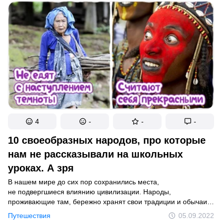
4
-
-
-
10 своеобразных народов, про которые
нам не рассказывали на школьных
уроках. А зря
В нашем мире до сих пор сохранились места,
не подвергшиеся влиянию цивилизации. Народы,
проживающие там, бережно хранят свои традиции и обычаи,
соблюдают негласные правила и запреты и живут по законам,
Путешествия
05.09.2022
которых многим из нас не понять. Например, в Индонезии