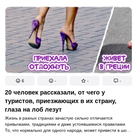
есть племя, члены которого отказываются пользоваться
любым транспортом и бояться прикасаться к деньгам.
А на территории Китая существует племя, женщины в котором
физически сильнее мужчин.
6
-
-
-
20 человек рассказали, от чего у
туристов, приезжающих в их страну,
глаза на лоб лезут
Жизнь в разных странах зачастую сильно отличается
привычками, традициями и даже устоявшимися правилами.
То, что нормально для одного народа, может привести в шок
представителей другого. Например, в Новой Зеландии люди