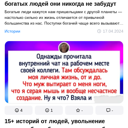
богатых людей они никогда не забудут
Богатые люди кажутся нам пришельцами с другой планеты —
настолько сильно их жизнь отличается от привычной
Написать в редакцию
большинства из нас. Поступки богачей чаще всего вызывают
завить и изумление, но иногда заставляют и покрутить у виска.
Истории
17.04.2024
Конфиденциальность
Политика копирайта
Cookies
Условия использования
Карта сайта
Согласие на использование данных
© 2014–2026
TheSoul Publishing
.
Все права защищены. Полное или частичное копирование материалов
сайта без согласования с редакцией запрещено.
4
1
-
-
15+ историй от людей, увольнение