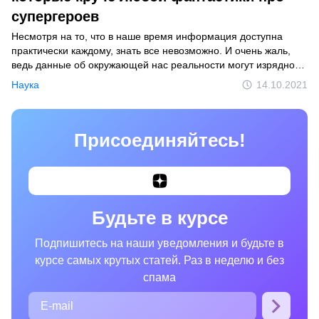
супергероев
Несмотря на то, что в наше время информация доступна
практически каждому, знать все невозможно. И очень жаль,
ведь данные об окружающей нас реальности могут изрядно
покачнуть наше представление о мире. К счастью, есть люди,
Наука
14.10.2021
которые помогают нам каждый день узнавать что-то новое.
Например, датское агентство инфографики Ferdio
разработало проект Factourism, посвященный фактам обо
Присоединяйтесь!
всем на свете.
Будьте в курсе
Подпишитесь на наши уведомления и будьте в
курсе самых крутых статей. Раз в неделю и без
спама