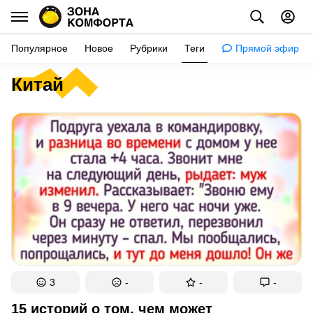
Популярное
Новое
Рубрики
Теги
Прямой эфир
Китай
Удивиться
Наука
Путешествия
Советы
Здоровье
Факты
Истории
Успокоиться
3
-
-
-
Дизайн
15 историй о том, чем может