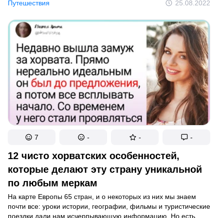
Путешествия
25.08.2022
спокойно ходят в офисе босиком. В то время как у нас такое
в голове не укладывается.
7
-
-
-
12 чисто хорватских особенностей,
которые делают эту страну уникальной
по любым меркам
На карте Европы 65 стран, и о некоторых из них мы знаем
почти все: уроки истории, географии, фильмы и туристические
поездки дали нам исчерпывающую информацию. Но есть