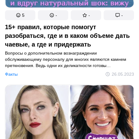
5
-
-
-
15+ правил, которые помогут
разобраться, где и в каком объеме дать
чаевые, а где и придержать
Вопросы о дополнительном вознаграждении
обслуживающему персоналу для многих являются камнем
преткновения. Ведь одни их деликатности готовы
переплачивать даже за плохо оказанные услуги, другие —
Факты
26.05.2023
считают чаевые барством, а третьи и рады бы доплатить,
но хотели бы все же узнать некие общие правила, которыми
стоит руководствоваться.