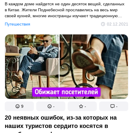
В каждом доме найдется не один десяток вещей, сделанных
в Китае. Жители Поднебесной прославились на весь мир
своей кухней, многие иностранцы изучают традиционную
медицину этой страны, а в разных университетах мира читают
Путешествия
02.12.2021
лекции по китайской философии. Несмотря на то что
в обычное время на улицах всех столиц множество гостей
с этих азиатских территорий, мы очень мало знаем
о повседневной рутине и быте китайцев.
9
-
-
-
20 неявных ошибок, из-за которых на
наших туристов сердито косятся в