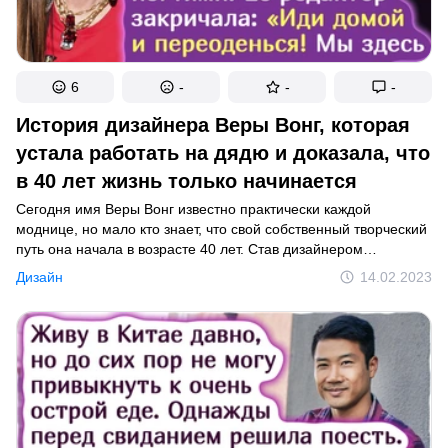
6
-
-
-
История дизайнера Веры Вонг, которая
устала работать на дядю и доказала, что
в 40 лет жизнь только начинается
Сегодня имя Веры Вонг известно практически каждой
моднице, но мало кто знает, что свой собственный творческий
путь она начала в возрасте 40 лет. Став дизайнером
свадебных платьев, Вера перевернула эту индустрию
Дизайн
14.02.2023
и навсегда изменила представление невест об идеальном
наряде. История Веры Вонг наглядно демонстрирует, что
никогда не поздно кардинально поменять свою жизнь
и последовать за мечтой.