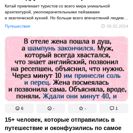
Китай привлекает туристов со всего мира уникальной
архитектурой, умопомрачительными пейзажами
и экзотической кухней. Но больше всего впечатлений людям
дарят порой не природные и исторические объекты, а какие-
Путешествия
06.02.2024
то бытовые моменты и особенности местного жилья,
отличающиеся от привычных им как небо от земли.
6
-
-
1
15+ человек, которые отправились в
путешествие и оконфузились по самое