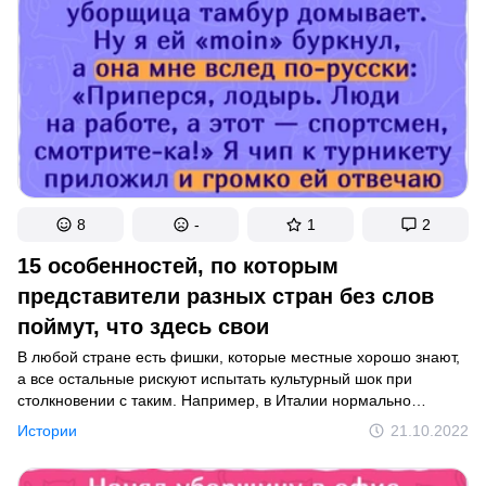
8
-
1
2
15 особенностей, по которым
представители разных стран без слов
поймут, что здесь свои
В любой стране есть фишки, которые местные хорошо знают,
а все остальные рискуют испытать культурный шок при
столкновении с таким. Например, в Италии нормально
трепать детей по голове, а в Таиланде так делать ни в коем
Истории
21.10.2022
случае не стоит.