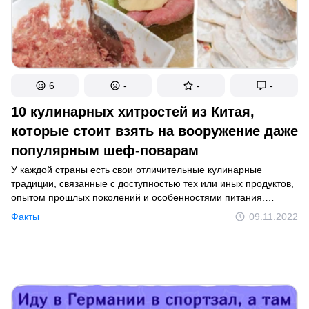
6
-
-
-
10 кулинарных хитростей из Китая,
которые стоит взять на вооружение даже
популярным шеф-поварам
У каждой страны есть свои отличительные кулинарные
традиции, связанные с доступностью тех или иных продуктов,
опытом прошлых поколений и особенностями питания.
И Китай не исключение. Приемы и хитрости, которыми жители
Факты
09.11.2022
этой страны пользуются для приготовления традиционных
блюд, могут показаться нестандартными, но весьма
полезными. Благодаря им даже новички будут готовить вкусно
и просто, так, как это делают именитые повара мира.