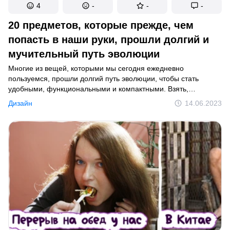
4
-
-
-
20 предметов, которые прежде, чем
попасть в наши руки, прошли долгий и
мучительный путь эволюции
Многие из вещей, которыми мы сегодня ежедневно
пользуемся, прошли долгий путь эволюции, чтобы стать
удобными, функциональными и компактными. Взять,
к примеру, обычные прокладки. Понадобились десятилетия
Дизайн
14.06.2023
исследований и экспериментов ученых, чтобы эти предметы
гигиены обрели современный вид.Или, допустим,
водонагреватель. Раньше эта махина занимала чуть ли
не целое помещение в доме, а сегодня — органично висит
на стене во многих ванных комнатах. Мы решили найти еще
больше предметов, которые круто изменились с момента
своего появления.