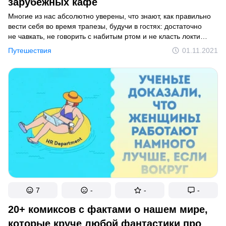
зарубежных кафе
Многие из нас абсолютно уверены, что знают, как правильно
вести себя во время трапезы, будучи в гостях: достаточно
не чавкать, не говорить с набитым ртом и не класть локти
на стол. Однако не стоит забывать, что в каждой культуре
Путешествия
01.11.2021
существуют свои обычаи, нарушение которых местные жители
могут воспринять как проявление невоспитанности или даже
как личное оскорбление.
7
-
-
-
20+ комиксов с фактами о нашем мире,
которые круче любой фантастики про