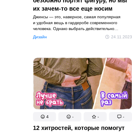
безбожно портят фигуру, но мы
их зачем-то все еще носим
Джинсы — это, наверное, самая популярная
и удобная вещь в гардеробе современного
человека. Однако выбрать действительно
подходящую модель — задачка не из легких. Ведь
Дизайн
24.11.2023
не тот фасон может испортить даже самую
идеальную фигуру, добавив лишних килограммов
или укоротив ноги.
4
-
-
-
12 хитростей, которые помогут