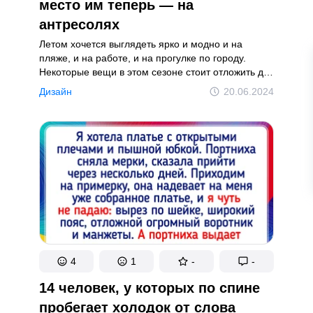
место им теперь — на
 жизни: понимание и решения
Смех и радость в каждой истории
антресолях
Летом хочется выглядеть ярко и модно и на
пляже, и на работе, и на прогулке по городу.
Политика копирайта
Cookies
Условия использования
Карта
Некоторые вещи в этом сезоне стоит отложить до
лучших времен, ведь они, к сожалению, уже не в
Дизайн
20.06.2024
тренде. Но мы погуляли по модным сайтам и
 материалов сайта без согласования с редакцией запрещено.
выяснили, чем их можно заменить.
4
1
-
-
14 человек, у которых по спине
пробегает холодок от слова