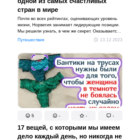
одной из самых счастливых
стран в мире
Почти во всех рейтингах, оценивающих уровень
жизни, Норвегия занимает лидирующие позиции.
Мы решили узнать, в чем же секрет. Оказывается,
норвежцы отличаются своим уникальным
Путешествия
13.12.2023
взглядом на жизнь. Они не стремятся вступать
в брак, не разделяют дела на мужские и женские
и не перестают наслаждаться жизнью даже
в преклонном возрасте.
5
-
-
-
17 вещей, с которыми мы имеем
дело каждый день, но никогда не