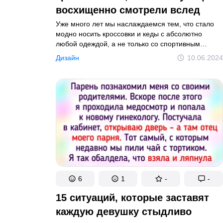
восхищенно смотрели вслед
Уже много лет мы наслаждаемся тем, что стало
модно носить кроссовки и кеды с абсолютно
любой одеждой, а не только со спортивным
костюмом. Однако следует все-таки соблюдать
Дизайн
10.06.2024
несколько правил, чтобы образ получился
стильным и выдержанным. А в бонусе вы увидите
модель кроссовок, которую давно списали
со счетов, а она снова на пике популярности.
6
1
-
-
15 ситуаций, которые заставят
каждую девушку стыдливо