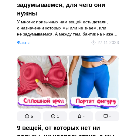
задумываемся, для чего они
нужны
У многих привычных нам вещей есть детали,
о назначении которых мы или не знаем, или
не задумываемся. А между тем, бантик на нижнем
белье когда-то выполнял важную функцию,
Факты
27.11.2023
а выемка на дне керамической кружки — это
совсем не производственный брак.
5
1
-
-
9 вещей, от которых нет ни