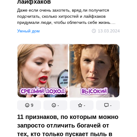
лайфхаков
Даже если очень захотеть, вряд ли получится
подсчитать, сколько хитростей и лайфхаков
придумали люди, чтобы облегчить себе жизнь.
Разумеется, не все из них можно и нужно
Умный дом
13.03.2024
применять на практике нам с вами, но некоторые
иначе как жемчужинами человеческой мысли
и не назовешь.
9
-
-
-
11 признаков, по которым можно
запросто отличить богачей от
тех, кто только пускает пыль в