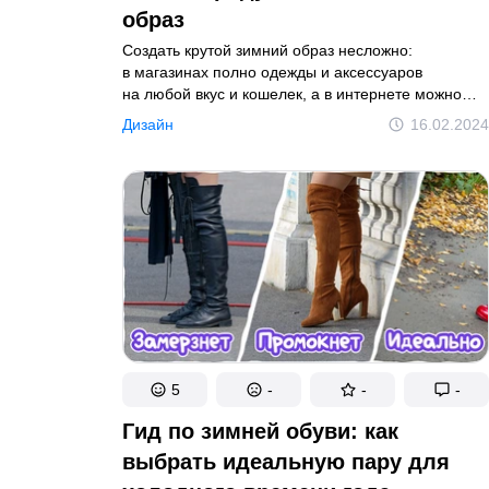
образ
Создать крутой зимний образ несложно:
в магазинах полно одежды и аксессуаров
на любой вкус и кошелек, а в интернете можно
найти дельные советы топовых модельеров
Дизайн
16.02.2024
и стилистов. Но некоторые мелкие недочеты легко
могут пустить под откос все наши старания.
Давайте разберемся, какие именно.
5
-
-
-
Гид по зимней обуви: как
выбрать идеальную пару для