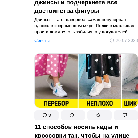
Жизненные истории, полные эмоций
джинсы и подчеркнете все
Психология
достоинства фигуры
Джинсы — это, наверное, самая популярная
одежда в современном мире. Полки в магазинах
Написать в редакцию
Конфиденциальность
просто ломятся от изобилия, а у покупателей
глаза разбегаются. Но, чтобы ваши любимые
Советы
20.07.2023
© 2014–2026
TheSoul Publishing
.
джинсы носились долго и сидели, как влитые,
Все права защищены. Полное или частичное копирование
их нужно правильно выбрать.
3
-
-
-
11 способов носить кеды и
кроссовки так, чтобы на улице