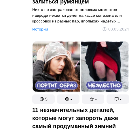
залиться румянцем
Никто не застрахован от неловких моментов
навроде нехватки денег на кассе магазина или
кроссовок из разных пар, впопыхах надетых
на работу. Но среди всех конфузов мира есть
Истории
03.05.2024
такие, которые могут произойти только
с женщинами.
5
-
-
-
11 незначительных деталей,
которые могут запороть даже
самый продуманный зимний