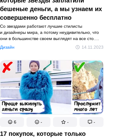
которые звезды заплатили
бешеные деньги, а мы узнаем их
совершенно бесплатно
Со звездами работают лучшие стилисты
и дизайнеры мира, а потому неудивительно, что
они в большинстве своем выглядят на все сто.
Но что же делать таким, которые тоже хотят быть
Дизайн
14.11.2023
в тренде, вот только собственного штата красоты
и стиля не имеют? Подглядывать за модными
выходками знаменитостей и черпать вдохновения
из их образов.
6
-
-
-
17 покупок, которые только