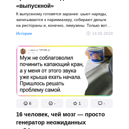
«выпускной»
К выпускному готовятся заранее: шьют наряды,
записываются к парикмахеру, собирают деньги
на рестораны и, конечно, лимузины. Только вот
нашим сегодняшним героям этот праздник жизни
Истории
14.05.2024
оказался совсем не по душе по разным причинам.
6
-
1
-
16 человек, чей мозг — просто
генератор неожиданных