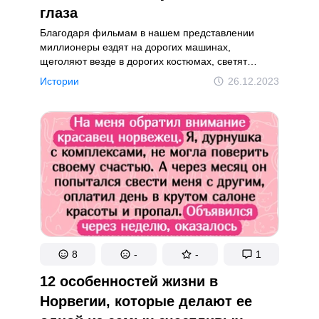
глаза
Благодаря фильмам в нашем представлении
миллионеры ездят на дорогих машинах,
щеголяют везде в дорогих костюмах, светят
бриллиантовыми колье и дорогими часами.
Истории
26.12.2023
Но в реальности состоятельные люди порой
выглядят так же, как любой среднестатистический
гражданин. А догадаться об их богатстве можно
нередко только по их поведению и образу
мышления.
8
-
-
1
12 особенностей жизни в
Норвегии, которые делают ее