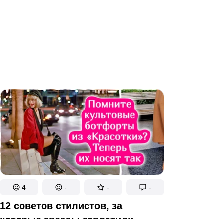
4
-
-
-
12 советов стилистов, за