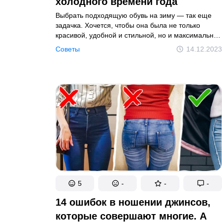
холодного времени года
Выбрать подходящую обувь на зиму — так еще
задачка. Хочется, чтобы она была не только
красивой, удобной и стильной, но и максимально
соответствовала погодным условиям. Мы решили
Советы
14.12.2023
сделать небольшой гид по зимней обуви, который
поможет вам купить идеальную для себя пару.
5
-
-
-
14 ошибок в ношении джинсов,
которые совершают многие. А