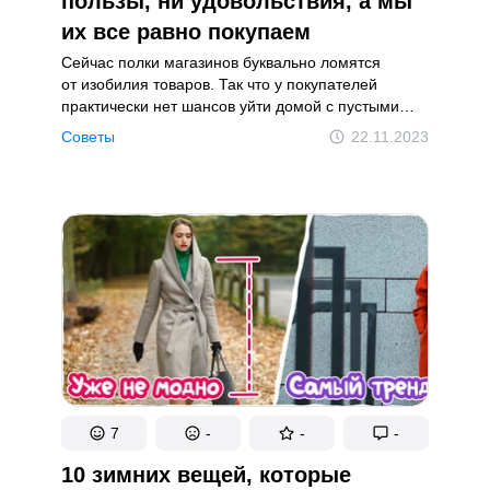
пользы, ни удовольствия, а мы
их все равно покупаем
Сейчас полки магазинов буквально ломятся
от изобилия товаров. Так что у покупателей
практически нет шансов уйти домой с пустыми
руками. В итоге мы постоянно тратим деньги
Советы
22.11.2023
на вещи, которые нам совершенно не нужны.
Чтобы не становиться очередной жертвой
маркетологов, прочитайте нашу статью и узнайте,
о покупке каких вещей вы, скорее всего,
пожалеете.
7
-
-
-
10 зимних вещей, которые