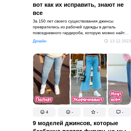
вот как их исправить, знают не
все
За 150 лет своего существования джинсы
превратились из рабочей одежды в деталь
повседневного гардероба, которую можно найти
практически в каждом шкафу. Но даже в ношении
Дизайн
13.12.2023
этих повсеместно распространенных брюк есть
свои правила. Нарушая их, мы выглядим совсем
не так круто, как хотелось бы.
4
-
-
-
9 моделей джинсов, которые